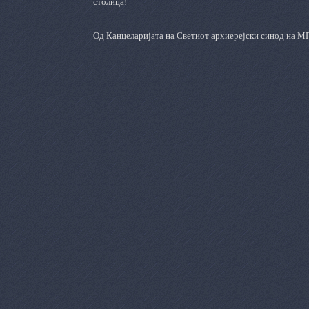
столица!
Од Канцеларијата на Светиот архиерејски синод на М