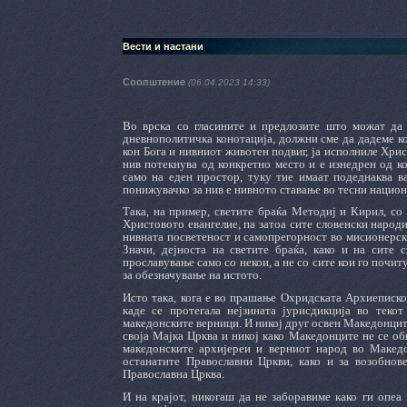
Вести и настани
Соопштение
(06.04.2023 14:33)
Во врска со гласините и предлозите што можат да с
дневнополитичка конотација, должни сме да дадеме ко
кон Бога и нивниот животен подвиг, ја исполниле Христ
нив потекнува од конкретно место и е изнедрен од к
само на еден простор, туку тие имаат подеднаква в
понижувачко за нив е нивното ставање во тесни нацио
Така, на пример, светите браќа Методиј и Кирил, со 
Христовото евангелие, па затоа сите словенски народи
нивната посветеност и самопрегорност во мисионерска
Значи, дејноста на светите браќа, како и на сите 
прославување само со некои, а не со сите кои го почит
за обезначување на истото.
Исто така, кога е во прашање Охридската Архиепископ
каде се протегала нејзината јурисдикција во текот
македонските верници. И никој друг освен Македонците
своја Мајка Црква и никој како Македонците не се оби
македонските архијереи и верниот народ во Македон
останатите Православни Цркви, како и за возобнов
Православна Црква.
И на крајот, никогаш да не заборавиме како ги опе