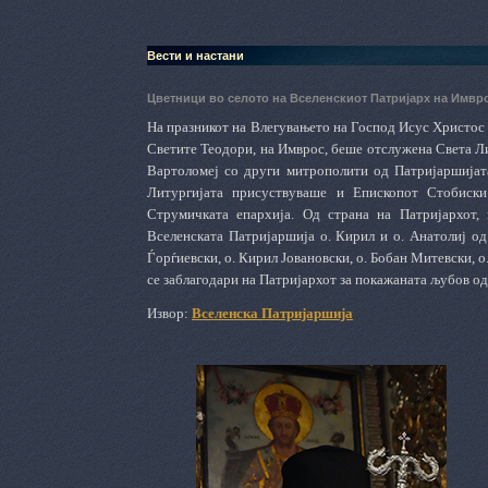
Вести и настани
Цветници во селото на Вселенскиот Патријарх на Имвр
На празникот на Влегувањето на Господ Исус Христос 
Светите Теодори, на Имврос, беше отслужена Света Ли
Вартоломеј со други митрополити од Патријаршијата
Литургијата присуствуваше и Епископот Стобиски
Струмичката епархија. Од страна на Патријархот,
Вселенската Патријаршија о. Кирил и о. Анатолиј од
Ѓорѓиевски, о. Кирил Јовановски, о. Бобан Митевски, 
се заблагодари на Патријархот за покажаната љубов од 
Извор:
Вселенска Патријаршија