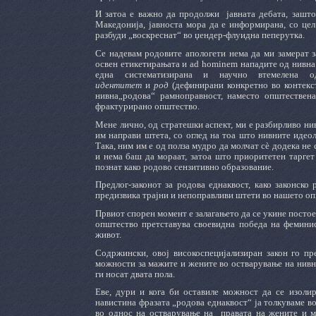
И затоа е важно да продолжи јавната дебата, зашто 
Македонија, јавноста мора да е информирана, со цел 
разбуди „воскреснат“ во џендер-флуидна пеперутка.
Се надевам родовите апологети нема да ми замерат за
освен етикетирањата и ad hominem нападите од нивна 
една систематизирана и научно втемелена
идентитет
и
род
(дефинирани конкретно во контекст
нивна„родова“ рамноправност, наместо општествен
фрактурирано општество.
Мене лично, од стратешки аспект, ми е разбирливо ни
им направи штета, со оглед на тоа што нивните идеол
Така, ним им е од полза мудро да молчат сè додека не 
и нема баш да мораат, затоа што приоритетен таргет
познат како родово сензитивно образование.
Предлог-законот за родова еднаквост, како законско
предизвика трајни и непоправливи штети во нашето оп
Првиот спорен момент е залагањето да се укине посто
општество претставува своевидна победа на феминис
живот.
Содржински, овој високоспецијализиран закон го пр
можности за мажите и жените во остварување на нивни
ги носат двата пола.
Еве, дури и кога би оставиле можност да се изолир
навистина фразата „родова еднаквост“ ја толкуваме в
во однос на остварување на правата на жените и ма