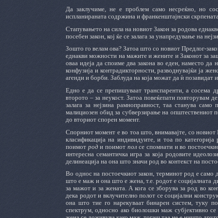
Да заклучиме, не е проблем само несреќно, но сос
испланираната содржина и франкенштајнски скрпенат
Стапувањето на сила на новиот Закон за родова еднакво
посебен закон, кој ќе се залага за унапредување на неј
Зошто го велам ова? Затоа што со новиот Предлог-закон
еднакви можности на мажите и жените и Законот за за
оваа идеја да споиме два закона во еден, наместо да
конфузија и контрадикторности, разводнувајќи ја жен
агенди и борби. Заблуда на која можат да ѝ позавидат 
Едно е да се препишуваат транспаренти, а сосема др
второто – за неукост. Затоа повеќепати повторувам дек
залага за нејзина рамноправност, таа станува само 
малициозен обид за субверзирање на општествениот 
до вториот спорен момент.
Спорниот момент е во тоа што, внимавајте, со новиот
класификација на индивидуите, и тоа по категорија р
поимот
род
и поимот
пол
се спомнати и во постоечкио
интересна семантичка игра за која родовите идеолози
делинеација на она што значи род во контекст на посто
Во однос на постоечкиот закон, терминот род е само
што е маж и она што е жена, т.е. родот е социјалната 
за мажот и за жената. А кога се зборува за род во ко
дека родот и вклучително полот се социјални конструк
она што тие го нарекуваат бинарен систем, туку по
спектрум, односно ако биолошки маж субјективно се 
жена се доживува како маж, тогаш таа не е ништо друг