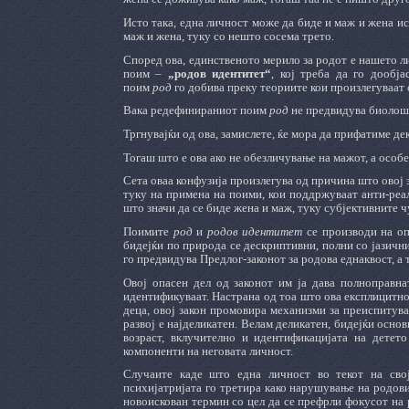
Исто така, една личност може да биде и маж и жена ис
маж и жена, туку со нешто сосема трето.
Според ова, единственото мерило за родот е нашето л
поим –
„родов идентитет“
, кој треба да го дообј
поим
род
го добива преку теориите кои произлегуваат
Вака редефинираниот поим
род
не предвидува биолошк
Тргнувајќи од ова, замислете, ќе мора да прифатиме де
Тогаш што е ова ако не обезличување на мажот, а особ
Сета оваа конфузија произлегува од причина што овој з
туку на примена на поими, кои поддржуваат анти-реал
што значи да се биде жена и маж, туку субјективните ч
Поимите
род
и
родов идентитет
се производи на оп
бидејќи по природа се дескриптивни, полни со јазичн
го предвидува Предлог-законот за родова еднаквост, а 
Овој опасен дел од законот им ја дава полноправна
идентификуваат. Настрана од тоа што ова експлицитно
деца, овој закон промовира механизми за преиспитува
развој е најделикатен. Велам деликатен, бидејќи осно
возраст, вклучително и идентификацијата на детет
компоненти на неговата личност.
Случаите каде што една личност во текот на свој
психијатријата го третира како нарушување на родови
новоискован термин со цел да се префрли фокусот на 