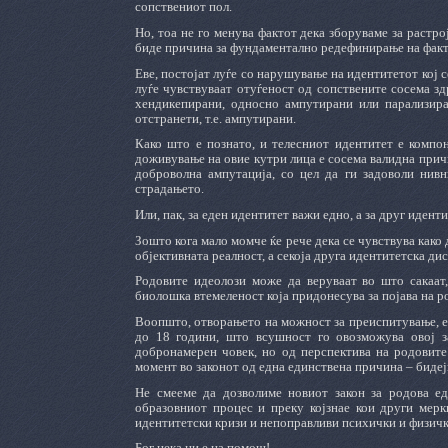
сопствениот пол.
Но, тоа не го менува фактот дека зборуваме за растро
биде причина за фундаментално редефинирање на факто
Еве, постојат луѓе со нарушување на идентитетот кој 
луѓе чувствуваат отуѓеност од сопствените сосема зд
хендикепирани, односно ампутирани или парализира
отстранети, т.е. ампутирани.
Како што е познато, и телесниот идентитет е компон
доживување на овие кутри лица е сосема валидна прич
доброволна ампутација, со цел да ги задоволи нивн
страдањето.
Или, пак, за еден идентитет важи едно, а за друг идент
Зошто кога мало момче ќе рече дека се чувствува како
објективната реалност, а секоја друга идентитетска ди
Родовите идеолози може да веруваат во што сакаат,
биолошка втемеленост која придонесува за појава на 
Воопшто, отворањето на можност за преиспитување, е
до 18 години, што всушност го овозможува овој за
добронамерен човек, но од перспектива на родовите
момент во законот од една единствена причина – бидејќ
Не смееме да дозволиме новиот закон за родова ед
образовниот процес и преку којзнае кои други мерк
идентитетски кризи и непоправливи психички и физички
Бог нека ни е на помош!