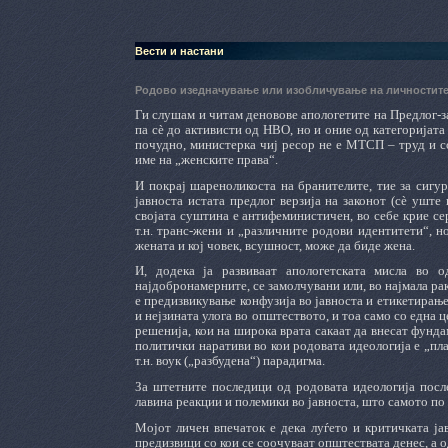
Вести и настани
Родово изедначување или изобличување на личностит
Ги слушам и читам деновове апологетите на Предлог-з
па сè до активисти од НВО, но и оние од категоријата
почудно, министерка чиј ресор не е МТСП – труд и со
име на „женските права“.
И покрај шареноликоста на бранителите, тие за сигур
јавноста истата предлог верзија на законот (сè уште 
својата суштина е антифеминистичен, во себе крие се
т.н. транс-жени и „различните родови идентитети“, н
жената и кој човек, всушност, може да биде жена.
И, додека ја развиваат апологетската мисла во о
најдобронамерните, се замолчувани или, во најмала ра
е предизвикување конфузија во јавноста и етикетирањ
и нејзината улога во општеството, и тоа само со една 
решенија, кои на широка врата сакаат да внесат фунд
политички наративи во кои родовата идеологија е „пла
т.н. воук („разбудена“) парадигма.
За штетните последици од родовата идеологија посл
лавина реакции и полемики во јавноста, што самото по 
Мојот личен впечаток е дека луѓето и критичката ја
предизвици со кои се соочуваат општествата денес, а о