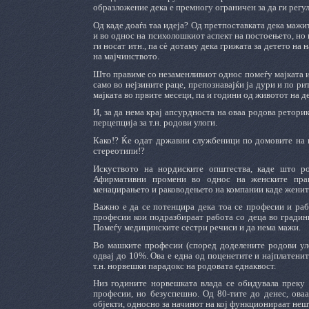
образложение дека е премногу ограничен за да ги регу
Од каде доаѓа таа идеја? Од претпоставката дека мажи
и во однос на психолошкиот аспект на постоењето, но 
ги носат итн., па сè дотаму дека грижата за детето на
на мајчинството.
Што правиме со незаменливиот однос помеѓу мајката и д
само во нејзините раце, препознавајќи ја дури и по р
мајката во првите месеци, па и години од животот на де
И, за да нема крај апсурдноста на оваа родова ретори
перцепција за т.н. родови улоги.
Како!? Ќе одат државни службеници по домовите на г
стереотипи!?
Искуството на нордиските општества, каде што ро
Афирмативни промени во однос на женските права
менаџирањето и раководењето на компании каде жените
Важно е да се потенцира дека тоа се професии и раб
професии кои подразбираат работа со деца во градин
Помеѓу медицинските сестри речиси и да нема мажи.
Во машките професии (според доделените родови уло
одвај до 10%. Ова е една од поценетите и најплатени
т.н. норвешки парадокс на родовата еднаквост.
Низ годините норвешката влада се обидувала преку 
професии, но безуспешно. Од 80-тите до денес, ова
објекти, односно за начинот на кој функционираат неш