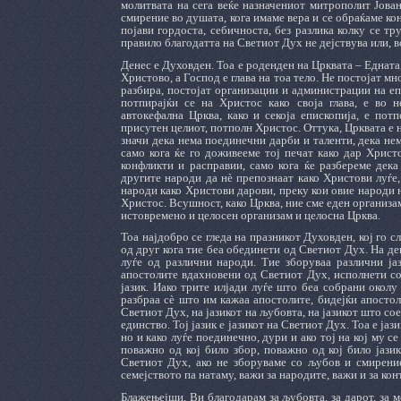
молитвата на сега веќе назначениот митрополит Јован
смирение во душата, кога имаме вера и се обраќаме кон 
појави гордоста, себичноста, без разлика колку се тр
правило благодатта на Светиот Дух не дејствува или, в
Денес е Духовден. Тоа е роденден на Црквата – Едната
Христово, а Господ е глава на тоа тело. Не постојат м
разбира, постојат организации и администрации на еп
потпирајќи се на Христос како своја глава, е во 
автокефална Црква, како и секоја епископија, е пот
присутен целиот, потполн Христос. Оттука, Црквата е н
значи дека нема поединечни дарби и таленти, дека не
само кога ќе го доживееме тој печат како дар Христо
конфликти и расправии, само кога ќе разбереме дек
другите народи да нѐ препознаат како Христови луѓе
народи како Христови дарови, преку кои овие народи нè
Христос. Всушност, како Црква, ние сме еден организам 
истовремено и целосен организам и целосна Црква.
Тоа најдобро се гледа на празникот Духовден, кој го с
од друг кога тие беа обединети од Светиот Дух. На де
луѓе од различни народи. Тие зборуваа различни ја
апостолите вдахновени од Светиот Дух, исполнети со 
јазик. Иако трите илјади луѓе што беа собрани околу 
разбраа сè што им кажаа апостолите, бидејќи апостол
Светиот Дух, на јазикот на љубовта, на јазикот што со
единство. Тој јазик е јазикот на Светиот Дух. Тоа е ја
но и како луѓе поединечно, дури и ако тој на кој му с
поважно од кој било збор, поважно од кој било јазик
Светиот Дух, ако не зборуваме со љубов и смирение
семејството па натаму, важи за народите, важи и за кон
Блажењејши, Ви благодарам за љубовта, за дарот, за 