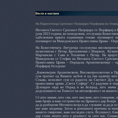
Вести и настани
На Педесетница Српскиот Патријарх Порфириј во Охр
Неговата Светост Српскиот Патријарх г.г. Порфириј и
јуни 2023 година, во понеделник, отслужија Божествен
одбележана првата годишнина откако поглаварот н
поглаварот на Македонската Православна Црква – Охр
На Божествената Литургија сослужуваа високопреосв
пелагониски г. Петар, Брегалнички г. Иларион,
Кумано
Марчански г. Сава и Топлички г. Петар. На крајо
Македонски г.г. Стефан на Неговата Светост Српскио
Православна Црква – Охридска Архиепископија – о
Порфириј беседеше:
„Блажењејши Архиепископе, Високопреосветени и Пре
сум трогнат од Вашата љубов и од ова одличје што 
Секако, исполнет сум со радоста на Светиот Дух шт
православна црква „Света Софија“. Се радувам и пор
Духовден овде во Охрид и во Белград, што значи 
доделувањето на Томосот на автокефалност на вашата 
Сè што имаме, што сме, што мислиме, што говориме, шт
како браќа и како сестринство на Црквата е дар Божји.
да ја разбереме Неговата волја и да служиме за да ја о
нас како заедница. Затоа и денешната причина за наш
нашето смирение, како последен слуга. Всушност, бла
дар стана нешто што е реалност за сите нас. Секако