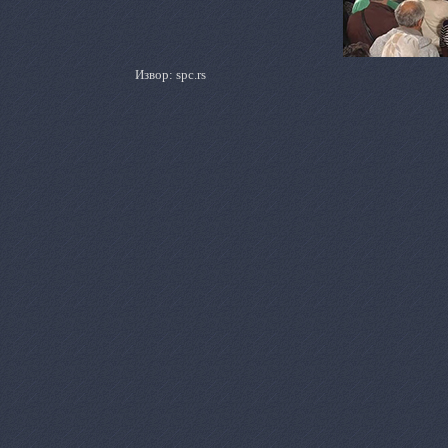
Извор:
spc.rs