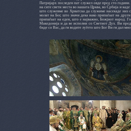
Патријарх последен пат служел овде пред сто години. Е
на сите свети места во нашата Црква, во Србија и каде 
што служевме во Хрватска да служиме насекаде низ св
молат на Бог, што значи дека иако припаѓаат на друг
припаѓаат на еден, што е најважно, Божјиот народ. Го
Македонија и да ве исполни со Светиот Дух. Ви пред
биде со Вас, да ги водите луѓето што Бог Ви ги дал мн