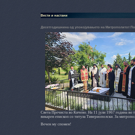
Вести и настани
Десетгодишнина од упокојувањето на Митрополитот 
Света Пречиста во Кичево. На 11 јули 1967 година во
викарен епископ со титула Тивериополски. За митропо
Вечен му спомен!