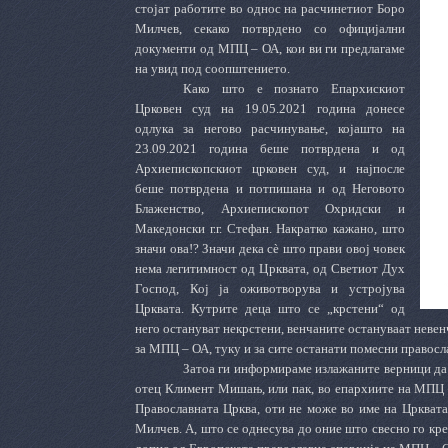
стојат работите во однос на расчинетиот Боро
Милчев, секако потврдено со официјални
документи од МПЦ – ОА
, кои ви ги предлагаме
на увид под соопштението.
Како што е познато Епархискиот
Црковен суд на 19.05.2021 година донесе
одлука за негово расчинување, којашто на
23.09.2021 година беше потврдена и од
Архиепископскиот
ц
рковен суд, и најпосле
беше потврдена и потпишана и од Неговото
Блаженство, Архиепископот Охридски и
Македонски г.г. Стефан. Накратко кажано, што
значи ова!? Значи дека сѐ што прави овој човек
нема легитимност од Црквата, од Светиот Дух
Господ, Кој ја оживотворува и устројува
Црквата. Кутрите деца што се „крстени“ од
него остануват некрстени, венчаните остануваат неве
за МПЦ – ОА, туку и за сите останати помесни правосл
Затоа ги информираме излажаните
верници
да
отец Климент Мишањ, или
пак,
во епархиите на МПЦ –
Православната Црква, оти не може во име на Цркват
Милчев. А, што се однесува до оние што свесно го кре