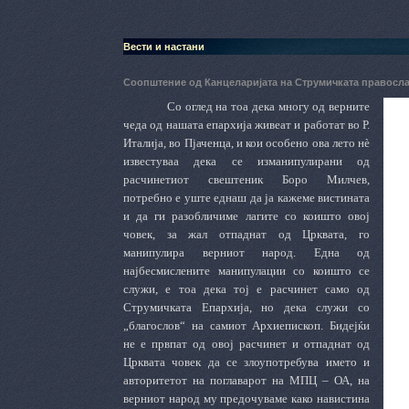
Вести и настани
Соопштение од Канцеларијата на Струмичката правосл
Со оглед на тоа дека многу од верните
чеда од нашата епархија живеат и работат во Р.
Италија,
во
Пјаченца, и
кои особено ова лето нѐ
известуваа дека
се изманипулирани од
расчинетиот свештеник Боро Милчев
,
потребно е уште еднаш
да ја кажеме вистината
и да ги разобличиме лагите со коишто овој
човек, за жал отпаднат од Црквата, го
манипулира верниот народ. Една од
најбесмислените манипулации со коишто се
служи
,
е тоа дека тој е расчинет само од
Струмичката Епархија, но дека служи со
„благослов“ на самиот Архиепископ. Бидејќи
не е првпат од овој расчинет и отпаднат од
Црквата човек да се злоупотребува името и
авторитетот на поглаварот на МПЦ – ОА, на
верниот народ му предочуваме како навистина