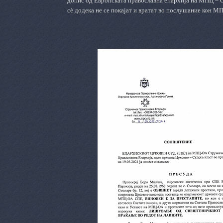
допис од Европската православна епархија на МПЦ – О
сѐ додека не се покајат и вратат во послушание кон М