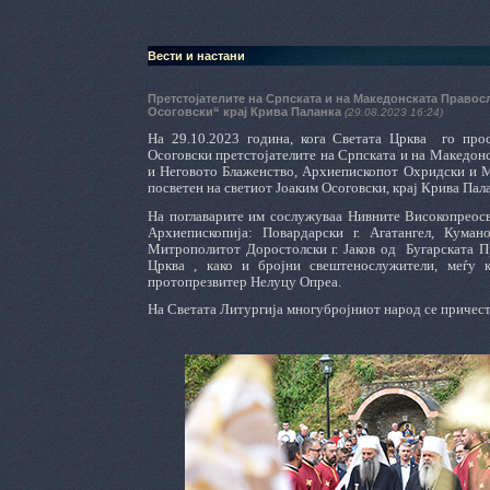
Вести и настани
Претстојателите на Српската и на Македонската Правос
Осоговски“ крај Крива Паланка
(29.08.2023 16:24)
На 29.10.2023 година, кога Светата Црква
го про
Осоговски претстојателите на Српската и на Македонс
и Неговото Блаженство, Архиепископот Охридски и Ма
посветен на светиот Јоаким Осоговски, крај Крива Пал
На поглаварите им сослужуваа Нивните Високопреос
Архиепископија: Повардарски г. Агатангел, Кумано
Митрополитот Доростолски г. Јаков од
Бугарската П
Црква , како и бројни свештенослужители, меѓу 
протопрезвитер Нелуцу Опреа.
На Светата Литургија многубројниот народ се причест