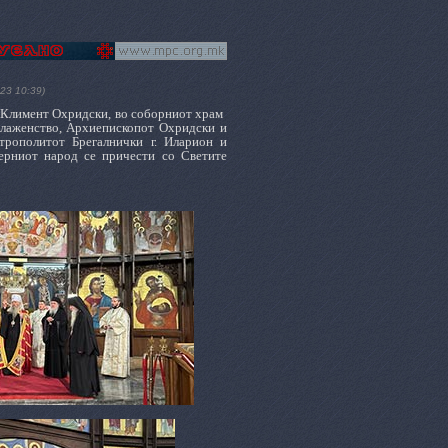
23 10:39)
 Климент Охридски, во соборниот храм
Блаженство, Архиепископот Охридски и
трополитот Брегалнички г. Иларион и
Верниот народ се причести со Светите