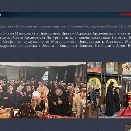
и
жествена Литургија на празникот на свети Климент Охридски во Скопје
(08.12.20
тронот на Македонската Православна Црква – Охридска Архиепископија, свети
отслужи Света Архиерејска Литургија на која чиноначалствуваше Неговото 
.г. Стефан во сослужение со Митрополитот Повардарски г. Агатангел, Ми
адровско-илинденски г. Јоаким и Викарниот Епископ Стобиски г. Јаков. 
и.