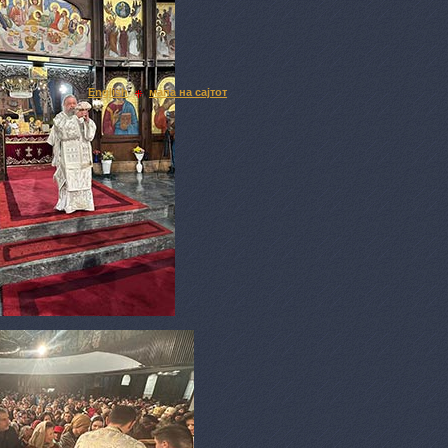
English
мапа на сајтот