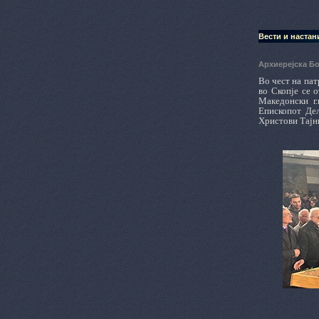
Вести и настан
Архиерејска Бо
Во чест на па
во Скопје се 
Македонски г
Епископот Дељ
Христови Тајн