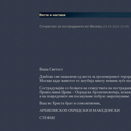
Вести и настани
Сочувство за постраданите во Москва
(24.03.2024 15:05)
Ваша Светост
Длабоко сме нажалени од веста за грозоморниот терори
Москва каде животот го загубија многу невини луѓе пом
Сострадувајќи со болката на семејствата на пострадани
Православна Црква – Охридска Архиепископија, искажу
а на повредените им посакуваме побрзо закрепнување.
Ваш во Христа брат и сомолитвеник,
АРХИЕПИСКОП
ОХРИДСКИ И МАКЕДОНСКИ
СТЕФАН