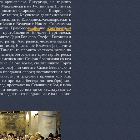
а архиерејска Литургија, на којашто
акедонски и на Јустинијана Прима г.г.
рополитот Старозагорски г. Кипријан од
 Агатангел, Крушевско-демирхисарски г.
 Епископите: Илиндинско-дељадровски г.
г. Јаков и Велички г. Никола. Сослужуваа
икола Грамбозов, Димче Ѓорѓиески и
English
мапа на сајтот
, протоѓаконите Николче Ѓурѓиноски,
оните Дејан Борисов, Стефан Гоговски и
тратор Австралиско-новозеландски г.
иот вход, Епископот Климент ја прочита
Тимотеј го прочита краткото житие на
го испеаја богословите Димитар Петрески
Архиепископот Стефан благослови со неа
ение. За ова време, свештениците Ѓорѓи
Со овој чин светите Спасе Вевчански и
ја продолжи според востановениот ред.
манастир и градскиот црковен хор „Св.
 со пригодна беседа кон неизбројниот
ред престолот на Севишниот Бог, и нека
, и заедно со нив да се насладуваме со
 со радост и со подражавање на нивниот