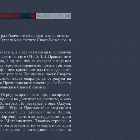
 разобличивте со подвиг и вера огнена,
“ (тропар на светите Спасе Вевчански и
 светот, а и верно ги следи и исполнува
свети на сите (Мт. 5, 15). Црквата не е
, а од кои, пак, се очекува и чија цел
ки термин заборавен во првите три века
рјни неоткриени светила и цел еден свет
 непогрешлива Промисла и преку Својата
ско-кичевска епархија да се радува на
 По Пречистанските маченици, еве Господ
евчански и Спаса Вишенска.
 Охридска архиепископија, а на предлог
броени во диптихот на светиите, а како
Христово. Почитувајќи ја оваа Одлука,
08 и 09 јуни. Прославата на овој свечен
о храмот „Св. Атанасиј“ во с. Вишни,
Партениј, како и во катедралниот храм
тво Митрополитот Плаошко-струшки и
на богослужбите, во катедралниот храм
е отслужен и последниот парастос за