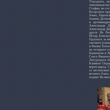
Утредента, н
чиноначалству
Стефан, во со
Бугарската пра
Јован, Европс
Јоаким, Делчев
и архимандри
Александар Д
Александар Ди
други. На Лит
Петар, Епископ
Одлуката за в
светиите (сина
и Филип Тонче
на четирите ст
Блажевски и Љ
Спаса Вишенск
Литургијата б
Климент Охрид
верен народ. 
се застапуваат
вечните блага.
подвиг. На мног