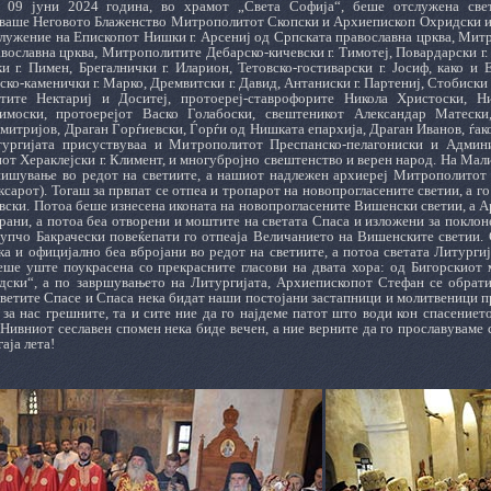
а 09 јуни 2024 година, во храмот „Света Софија“, беше отслужена свет
ваше Неговото Блаженство Митрополитот Скопски и Архиепископ Охридски и М
служение на Епископот Нишки г. Арсениј од Српската православна црква, Мит
вославна црква, Митрополитите Дебарско-кичевски г. Тимотеј, Повардарски г.
ки г. Пимен, Брегалнички г. Иларион, Тетовско-гостиварски г. Јосиф, како и
ско-каменички г. Марко, Дремвитски г. Давид, Антаниски г. Партениј, Стобиски 
тите Нектариј и Доситеј, протоереј-ставрофорите Никола Христоски, Н
имоски, протоерејот Васко Голабоски, свештеникот Александар Матески
митријов, Драган Ѓорѓиевски, Ѓорѓи од Нишката епархија, Драган Иванов, ѓак
ургијата присуствуваа и Митрополитот Преспанско-пелагониски и Админис
от Хераклејски г. Климент, и многубројно свештенство и верен народ. На Мал
пишување во редот на светиите, а нашиот надлежен архиереј Митрополитот 
ксарот). Тогаш за првпат се отпеа и тропарот на новопрогласените светии, а 
вски. Потоа беше изнесена иконата на новопрогласените Вишенски светии, а 
рани, а потоа беа отворени и моштите на светата Спаса и изложени за поклон
упчо Бакрачески повеќепати го отпеаја Величанието на Вишенските светии. 
а и официјално беа вбројани во редот на светиите, а потоа светата Литурги
еше уште поукрасена со прекрасните гласови на двата хора: од Бигорскиот 
ски“, а по завршувањето на Литургијата, Архиепископот Стефан се обрати
Светите Спасе и Спаса нека бидат наши постојани застапници и молитвеници п
 за нас грешните, та и сите ние да го најдеме патот што води кон спасението
 Нивниот сеславен спомен нека биде вечен, а ние верните да го прославуваме
аја лета!