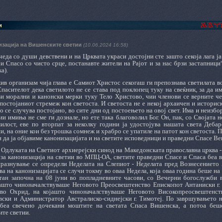
и
изација на Вишенските светии
(10.06.2024 16:58)
еда со души девствени и на Црквата украси достојни сте зашто секоја лага ја
и Спасо со чисто срце, постанавте жители на Рајот и за нас брзи застапници
а).
ив организам чија глава е Самиот Христос секогаш ги препознава светилата во
пасителот дека светилото не се става под поклопец туку на свеќник, за да им 
и морални и канонски мерки туку Тело Христово, чии членови се верните чеда
постојаниот стремеж кон светоста. И светоста не е некој архаичен и историс
 се случува постојано, во сите дни од постоењето на овој свет. Има и неизбо
и имиња не сме ги дознале, но ете така благоволил Бог. Он, пак, со Својата
илост, еве по вторпат за неколку години ја удостојува нашата света Дебар
и, на оние кои без трошка сомнеж и храбро се упатиле на патот кон светоста.
и да ја објавиме канонизацијата и на светите исповедници и праведни Спасе В
 Одлуката на Светиот архиерејски синод на Македонската православна црква -
 за канонизација на светии во МПЦ-ОА, светите праведни Спасе и Спаса беа в
празнување се определи Неделата на Слепиот - Неделата пред Вознесението 
ва на канонизацијата се случи токму во оваа Недела, која оваа година беше на 
тан започна на 08 јуни во попладневните часови, со Вечерни богослужби в
јашто чиноначалствуваше Неговото Преосвештенство Епископот Антаниски г. 
 во Охрид, на којашто чиноначалствуваше Неговото Високопреосвештенс
вски и Администратор Австралиско-сиднејски г. Тимотеј. По завршувањето 
 беа свечено дочекани моштите на светата Спаса Вишенска, а потоа беш
ите светии.