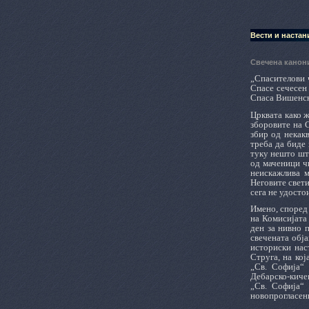
Вести и настан
Свечена канон
„Спасителови ч
Спасе сечесен 
Спаса Вишенск
Црквата како ж
зборовите на С
збир од некакв
треба да биде 
туку нешто што
од маченици чи
неискажлива м
Неговите свети
сега не удосто
Имено, според
на Комисијата
ден за нивно 
свечената обја
историски нас
Струга, на ко
„Св. Софија“
Дебарско-киче
„Св. Софија“
новопрогласен