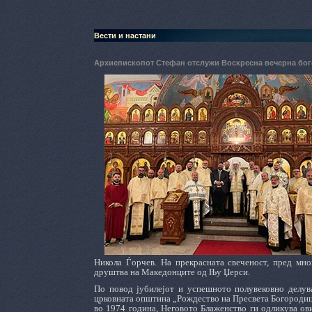
Вести и настани
Архиепископот Стефан отслужи Воскресна вечерна бо
Никола Ѓорчев. На прекрасната свеченост, пред мно
друштва на Македонците од Њу Џерси.
По повод јубилејот и успешното полувековно делув
црковната општина „Рождество на Пресвета Богородица
во 1974 година, Неговото Блаженство ги одликува о