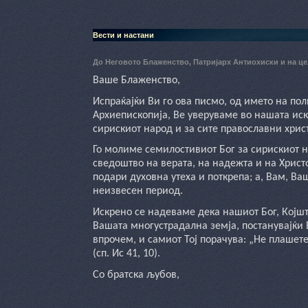
Вести и настани
До Неговото Блаженство, Патријарх Антиохиски и на це
Ваше Блаженство,
Испраќајќи Ви го ова писмо, од името на п
Архиепископија, Ве уверуваме во нашата ис
сирискиот народ и за сите православни хрис
Го молиме семилостивиот Бог за сирискиот н
сведоштво на верата, на надежта и на Христ
подари духовна утеха и поткрепа; а, Вам, Ва
неизвесен период.
Искрено се надеваме дека нашиот Бог, Којшт
Вашата многустрадална земја, постанувајќи 
впрочем, и самиот Тој порачува: „Не плашете 
(сп. Ис 41, 10).
Со братска љубов,