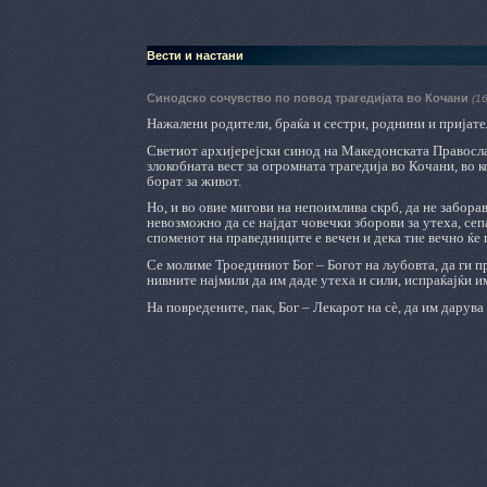
Вести и настани
Синодско сочувство по повод трагедијата во Кочани
(1
Нажалени родители, браќа и сестри, роднини и пријат
Светиот архијерејски синод на Македонската Правосла
злокобната вест за огромната трагедија во Кочани, во 
борат за живот.
Но, и во овие мигови на непоимлива скрб, да не заборав
невозможно да се најдат човечки зборови за утеха, сепа
споменот на праведниците е вечен и дека тие вечно ќе
Се молиме Троединиот Бог – Богот на љубовта, да ги п
нивните најмили да им даде утеха и сили, испраќајќи им
На повредените, пак, Бог – Лекарот на сѐ, да им дарув