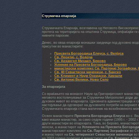
Струмичка епархија
Струмичката Епархија, возглавена од Неговото Високопреос
протега на територијата на општина Струмица, опфаќајќи ги 
нивните парохии.
Денес, во оваа епархија монашки заедници под духовно вод
присутни во манастирите:
Пресвета Богородица Елеуса, с. Велјуса
Св. Леонтиј, с. Водоча
Св. Архангел Михаил, Берово
Успение на Пресвета Богородица, Берово
манастирски комплекс Св. Партениј Зографски, 
Св. 40 Севастиски маченици, с. Банско
Св. Климент и Наум Охридски, Хамзали
Св. Антониј Велики, Ново Село
За епархијата
Со враќањето на монахот Наум од Григоријатскиот манастир н
неговото востоличување за Струмички Митрополит дојде до
духовен живот во епархијата. Црковната администрација и 
настојување да одговорат на духовните потреби на верниот н
Струмичката епархија стана матичник на возобновеното мо
Освен манастирите
Пресвета Богородица Елеуса
во с. Ве
како машки манастир, за само седум години (1995 г. - 2002 
други манастири во епархијата. Така, во Берово, манастиро
женски, а манастирот на
Успението на Пресвета Богород
манастирскиот комплекс на
Св. Партениј Зографски
во Ст
и манастирот на
Св. четириесет Севастиски маченици
во 
на 2003 година подигнат е манастирот на
Св. Климент и На