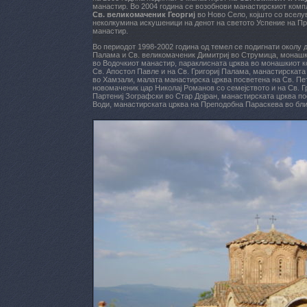
манастир. Во 2004 година се возобнови манастирскиот комп
Св. великомаченик Георгиј
во Ново Село, којшто со вселу
неколкумина искушеници на денот на светото Успение на П
манастир.
Во периодот 1998-2002 година од темел се подигнати околу д
Палама и Св. великомаченик Димитриј во Струмица, монашка
во Водочкиот манастир, параклисната црква во монашкиот к
Св. Апостол Павле и на Св. Григориј Палама, манастирската
во Хамзали, малата манастирска црква посветена на
Св. Пе
новомаченик цар Николај Романов со семејството и на Св. 
Партениј Зографски во Стар Дојран, манастирската црква по
Води, манастирската црква на Преподобна Параскева во бли