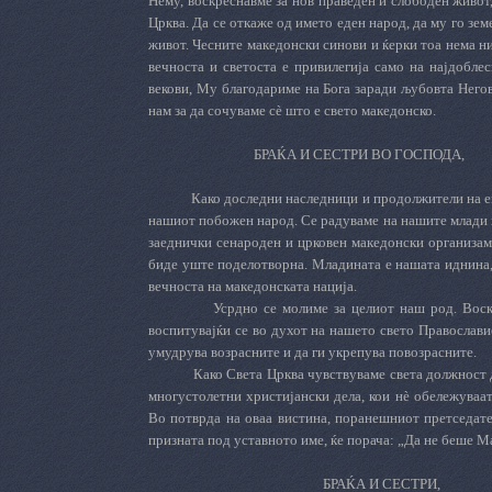
Нему, воскреснавме за нов праведен и слободен живот,
Црква. Да се откаже од името еден народ, да му го зем
живот. Чесните македонски синови и ќерки тоа нема ни
вечноста и светоста е привилегија само на најдоблес
векови, Му благодариме на Бога заради љубовта Него
нам за да сочуваме сè што е свето македонско.
БРАЌА И СЕСТРИ ВО ГОСПОДА,
Како доследни наследници и продолжители на е
нашиот побожен народ. Се радуваме на нашите млади к
заеднички сенароден и црковен македонски организам
биде уште поделотворна. Младината е нашата иднина, 
вечноста на македонската нација.
Усрдно се молиме за целиот наш род. Воск
воспитувајќи се во духот на нашето свето Православи
умудрува возрасните и да ги укрепува повозрасните.
Како Света Црква чувствуваме света должност 
многустолетни христијански дела, кои нè обележуваат
Во потврда на оваа вистина, поранешниот претседате
призната под уставното име, ќе порача: „Да не беше М
БРАЌА И СЕСТРИ,