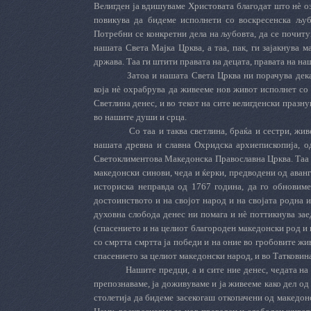
Велигден ја вдишуваме Христовата благодат што нè оз
повикува да бидеме исполнети со воскресенска љубо
Потребни се конкретни дела на љубовта, да се почиту
нашата Света Мајка Црква, а таа, пак, ги зајакнува 
држава. Таа ги штити правата на децата, правата на на
Затоа и нашата Света Црква ни порачува дек
која нè охрабрува да живееме нов живот исполнет со 
Светлина денес, и во текот на сите велигденски празн
во нашите души и срца.
Со таа и таква светлина, браќа и сестри, ж
нашата древна и славна Охридска архиепископија, о
Светоклиментова Македонска Православна Црква. Таа н
македонски синови, чеда и ќерки, предводени од аван
историска неправда од 1767 година, да го обновиме 
достоинството и на својот народ и на својата родна 
духовна слобода денес ни помага и нè поттикнува зае
(спасението и на целиот благороден македонски род и 
со смртта смртта ја победи и на оние во гробовите жи
спасението за целиот македонски народ, и во Татковина
Нашите предци, а и сите ние денес, чедата на
препознаваме, ја доживуваме и ја живееме како дел о
столетија да бидеме засекогаш откопачени од македон