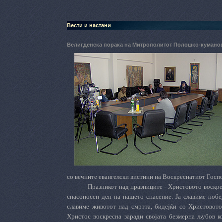
Вести и настани
Велигденска порака на Митрополитот Полошко-куманов
со вечните евангелски вистини на Воскреснатиот Госп
Празникот над празниците - Христовото воскре
спасоносен ден на нашето спасение. Ја славиме побе
славиме животот над смртта, бидејќи со Христовото
Христос воскресна заради својата безмерна љубов ко