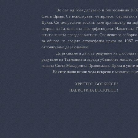
Во ова од Бога дарувано и благословено 200
Света Црква. Се исполнуваат четириесет бериќетни 
Црква. Со импресивен восхит, како архипастир на мај
изврши во Татковината и во дијаспората. Навистина, Го
штити нашата правда и вистина. Споменот за соборно 
за обнова на својата автокефална црква во 1967 г
отпочнуваме да ја славиме.
Да ја сакаме и да ѝ се радуваме на слободата.
радуваме на Татковината заради убавините коишто Тој
нашата Света Македонска Православна Црква и уште пов
На сите наши верни чеда искрено и молитвено и
ХРИСТОС
ВОСКРЕСЕ !
НАВИСТИНА ВОСКРЕСЕ !