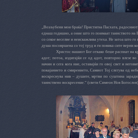
„Возљубени мои браќа! Пристигна Пасхата, радосниот 
еднаш годишно, а оние што го поимаат таинството на В
со секое веселие и неискажлива утеха. Не затоа што го
душа посовршена со тој труд и ги повика сите верни ко
Христос нашиот Бог откако беше распнат на крс
адот; потоа, издигајќи се од адот, повторно влезе в
начин и сега кога ние, оставајќи го овој свет и него
покајанието и смирението, Самиот Тој слегува од небе
воскреснува нив – душите, мртви по суштина заради г
таинствено воскресение.“ (свети Симеон Нов Богослов