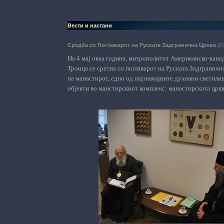
Вести и настани
Средба со Поглаварот на Руската Задгранична Црква
(0
На 4 мај оваа година, митрополитот Американско-канад
Троица се сретна со поглаварот на Руската Задграничн
на манастирот, едно од најзначајните духовни светили
објекти во манстирскиот комплекс: манастирската црква