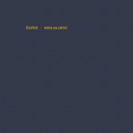
English
мапа на сајтот