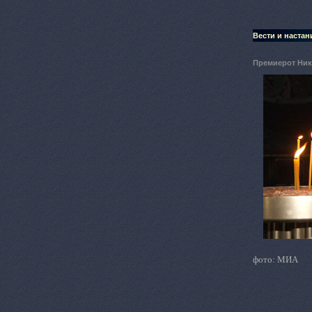
Вести и настан
Премиерот Ник
фото: МИА