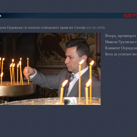
и
ола Груевски го посети соборниот храм во Скопје
(03.06.2008)
Вчера, п
ремиерот 
Никола Груевски 
Климент Охридск
Бога за успехот во