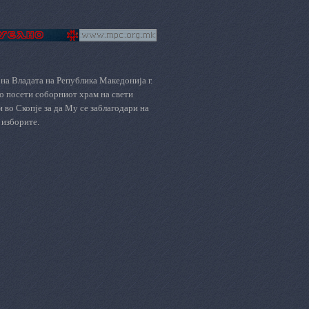
на Владата на Република Македонија г.
го посети
с
оборниот храм
на
св
ети
и
во Скопје за да Му се заблагодари на
 изборите.