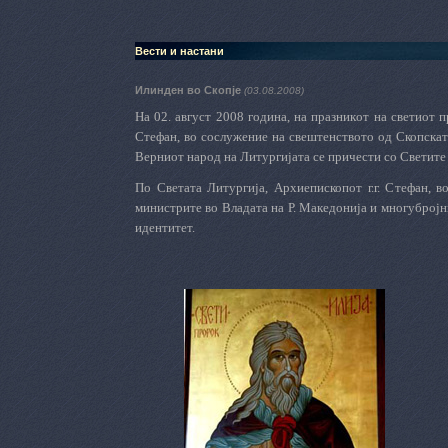
Вести и настани
Илинден во Скопје
(03.08.2008)
На 02. август 2008 година, на
празник
от
на светиот п
Стефан, во сослужение на свештенството од Скопскат
Верниот народ на Литургијата се причести со Светите
По Светата Литургија, Архиепископот г.г. Стефан, в
министрите во Владата на Р. Македонија и многубројн
идентитет.