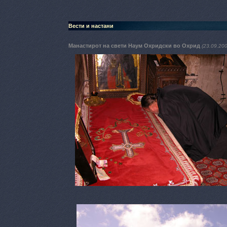
Вести и настани
Манастирот на свети Наум Охридски во Охрид
(23.09.200