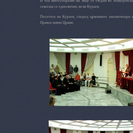
И тоа многуобразие на лице го гледам во
М
акедонск
секогаш се еднолични, вели Кураев.
Посетата на Кураев, според црковните аналитичари 
П
равославни
Ц
ркви.