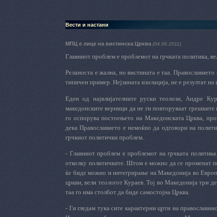
Вести и настани
МПЦ е лице на вистинска Црква
(04.06.2011)
Главниот проблем е проблемот на грчката политика, ве
Реланоста е жална, но вистината е таа.
Православието 
типичен пример. Нејзината изолација, не е резултат на
Еден од највлијателните руски теолози, Андре Кур
македонските верници да не ги повторуваат грешките 
го оспорува постоењето на Македонската Црква, про
дека Православието е немоќно да одговори на полит
грчкиот политички проблем.
- Главниот проблем е проблемот на грчката политика
отколку политичките. Штом е можно да се променат по
ќе биде можно и интегрирање на Македонија во Европс
цркви, вели теологот Кураев. Тој во Македонија три 
таа го има столбот да биде самостојна
Ц
рква.
- Ги гледам тука сите карактерни црти на православни