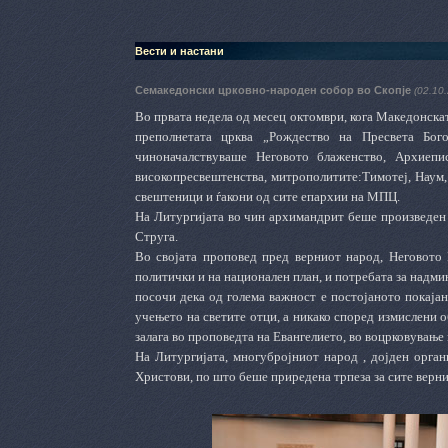
Вести и настани
Семакедонски црковно-народен собор во Скопје
(02.10
Во првата недела од месец октомври, кога Македонскат
преполнетата црква „Рождество на Пресвета Бого
чиноначалствуваше Неговото блаженство, Архиепи
високопресвештенства, митрополитите:Тимотеј, Наум,
свештеници и ѓакони од сите епархии на МПЦ.
На Литургијата во чин архимандрит беше произведен 
Струга.
Во својата проповед пред верниот народ, Неговото 
политички и на национален план, и потребата за надмин
посочи дека од голема важност е постојаното покаја
учењето на светите отци, а никако според измислени 
залага во проповедта на Евангелието, во воцрковување 
На Литургијата, многубројниот народ , дојден орга
Христови, по што беше приредена трпеза за сите верни