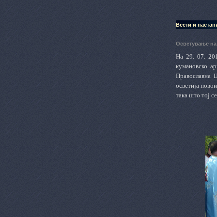
Вести и настан
Осветување на
На 29. 07. 20
кумановско ар
Православна Ц
осветија новои
така што тој с