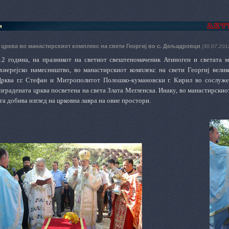
и
 црква во манастирскиот комплекс на свети Георгиј во с. Дељадровци
(30.07.201
12 година, на празникот на светиот свештеномаченик Атиноген и светата м
хиерејско намесништво, во манастирскиот комплекс на свети Георгиј велик
рква г.г. Стефан и Митрополитот Полошко-кумановски г. Кирил во сослуже
зградената црква посветена на света Злата Мегленска. Инаку, во манастирскио
ега добива изглед на црковна лавра на овие простори.