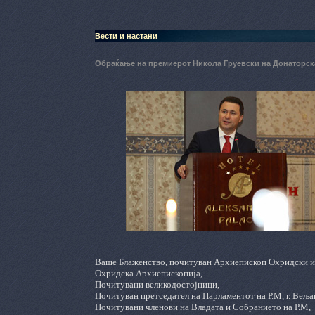
Вести и настани
Обраќање на премиерот Никола Груевски на Донаторска
Ваше Блаженство, почитуван Архиепископ Охридски и М
Охридска Архиепископија,
Почитувани великодостојници,
Почитуван претседател на Парламентот на Р.М, г. Веља
Почитувани членови на Владата и Собранието на Р.М,