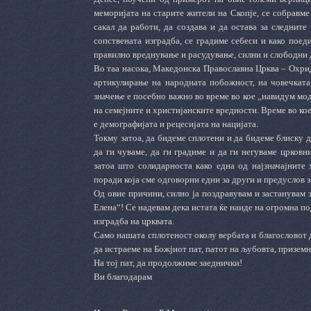
меморијата на старите жители на Скопје, се собравм
сакал да работи, да создава и да остава за следните
сопствената изградба, се градиме себеси и како поед
правилно вреднување и расудување, силни и слободни д
Во таа насока, Македонска Православна Црква – Охрид
артикулирање на народната побожност, на човечката
значење е посебно важно во време во кое „навидум мо
на семејните и христијанските вредности. Време во ко
е демографијата и рецесијата на нацијата.
Токму затоа, да бидеме сплотени и да бидеме блиску д
да ги чуваме, да ги градиме и да ги негуваме црков
затоа што солидарноста како една од најзначајните 
поради која сме одговорни едни за други и предуслов з
Од овие причини, силно ја поздравувам и застанувам 
Елена“! Се надевам дека истата ќе наиде на огромна п
изградба на црквата.
Само нашата сплотеност околу вербата и благословот 
да истраеме на Божјиот пат, патот на љубовта, призем
На тој пат, да продолжиме заеднички!
Ви благодарам