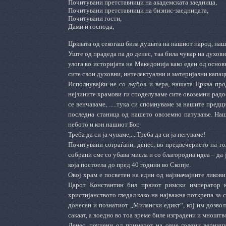
Почитувани претставници на академската заедница,
Почитувани претставници на бизнис-заедницата,
Почитувани гости,
Дами и господа,
Црквата од секогаш била душата на нашиот народ, наш
Уште од прадеда па до денес, таа била чувар на духовн
улога во историјата на Македонија како еден од осно
сите свои духовни, интелектуални и материјални капац
Исполнувајќи не со љубов и вера, нашата Црква про
нејзините храмови ги споделуваме сите овоземни радост
се венчаваме, .....тука си спомнуваме за нашите предци 
последна станица од нашето овоземно патување. Наша
небото и кон нашиот Бог.
Треба да си ја чуваме,....Треба да си ја негуваме!
Почитувани сограѓани, денес, во предвечерието на го
собрани сме со убава мисла и со благородна идеа – да
која постоела до пред 40 години во Скопје.
Овој храм е посветен на едни од најзначајните ликови
Царот Константин бил првиот римски император к
христијанството гледал како на најважна поткрепа за с
донесен и познатиот „Милански едикт“, кој им дозволи
сакаат, а воедно во тоа време биле изградени и мноштв
Денес, поучени од примерот на овие големи верници