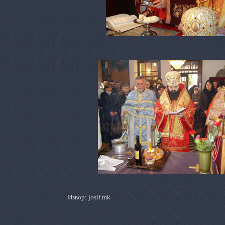
Извор:
josif.mk