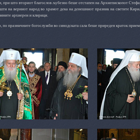
ни, при што вториот благослов љубезно беше отстапен на Архиепископот Стеф
шти на верниот народ во храмот дека на денешниот празник на светите Кири
зините архиереи и клирици.
, по празничните богослужби во синодската сала беше приреден краток прием 