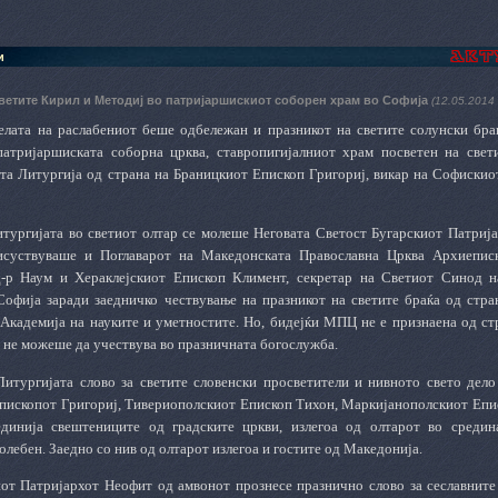
и
ветите Кирил и Методиј во патријаршискиот соборен храм во Софија
(12.05.2014 
елата на раслабениот беше одбележан и празникот на светите солунски бра
атријаршиската соборна црква, ставропигијалниот храм посветен на свет
та Литургија од страна на Браницкиот Епископ Григориј, викар на Софиски
итургијата во светиот олтар се молеше Неговата Светост Бугарскиот Патрија
рисуствуваше и Поглаварот на Македонската Православна Црква Архиепи
-р Наум и Хераклејскиот Епископ Климент, секретар на Светиот Синод 
Софија заради заедничко чествување на празникот на светите браќа од стра
Академија на науките и уметностите. Но, бидејќи МПЦ не е признаена од ст
р не можеше да учествува во празничната богослужба.
Литургијата слово за светите словенски просветители и нивното свето дел
Епископот Григориј, Тивериополскиот Епископ Тихон, Маркијанополскиот Епис
единија свештениците од градските цркви, излегоа од олтарот во средин
лебен. Заедно со нив од олтарот излегоа и гостите од Македонија.
от Патријархот Неофит од амвонот прознесе празнично слово за сеславнит