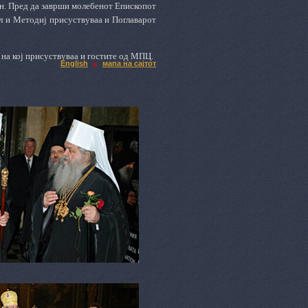
ан. Пред да заврши молебенот Епископот
л и Методиј
присуствуваа и Поглаварот
на кој присуствуваа и гостите од МПЦ.
English
мапа на сајтот