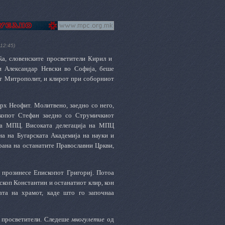
12:45)
ќа, словенските просветители Кирил и
и Александар Невски во Софија, беше
от Митрополит, и клирот при соборниот
рх Неофит. Молитвено, заедно со него,
скопот Стефан заедно со Струмичкиот
на МПЦ. Високата делегација на МПЦ
на на Бугарската Академија на науки и
рана на останатите Православни Цркви,
о прозинесе Епископот Григориј. Потоа
коп Константин и останатиот клир, кон
ата на храмот, каде што го започнаа
е просветители. Следеше
многулетие
од