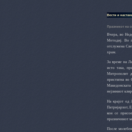
Вести и настан
Празникот на с
Вчера, во Нед
Методиј. Во п
отслужена Све
храм.
За време на Л
исто така, п
Митрополит д
пристигна во 
Македонската 
нејзиниот кли
На крајот од 
Патријархот, 
кои се присо
празничниот мо
После молебен