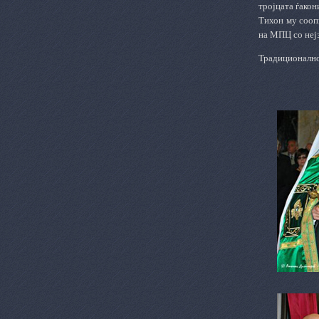
тројцата ѓако
Тихон му сооп
на МПЦ со неј
Традиционално