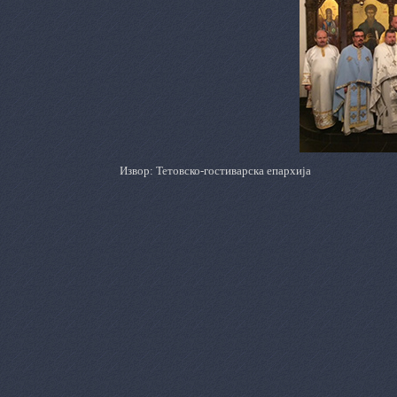
Извор: Тетовско-гостиварска епархија