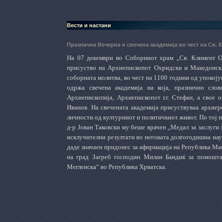
Вести и настани
Празнична Вечерна и свечена академија во чест на Св.
На 07 декември во Соборниот храм „Св. Климент Ох
присуство на Архиепископот Охридски и Македонски 
соборната молитва, во чест на 1100 години од упокој
одржа свечена академија на која, празнично сло
Архиепископија, Архиепископот г.г. Стефан, а свое
Иванов. На свечената академија присуствуваа архиер
личности од културниот и политичкиот живот. По тој 
д-р Јован Таковски му беше врачен „Медал за заслуги
исклучителни резултати во неговата долгогодишна нау
даде значаен придонес за афирмација на Република Мак
на град Загреб господин Милан Бандиќ за помошта
Мегленска“ во Република Хрватска.