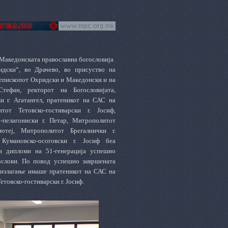
 Македонската православна богословија
дски“, во Драчево, во присуство на
епископот Охридски и Македонски и на
Стефан, ректорот на Богословијата,
 г. Агатангел, пратеникот на САС на
т Тетовско-гостиварски г. Јосиф,
-пелагониски г. Петар, Митрополитот
мотеј, Митрополитот Брегалнички г.
Кумановско-осоговски г. Јосиф беа
 и дипломи на 51-генерација успешно
ослови. По повод успешно завршената
 излагање имаше пратеникот на САС на
овско-гостиварски г. Јосиф.