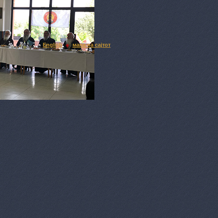
English
мапа на сајтот