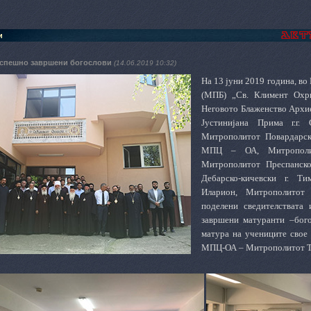
и
 успешно завршени богослови
(14.06.2019 10:32)
На 13 јуни 2019 година, во
(МПБ) „Св. Климент Охри
Неговото Блаженство Архи
Јустинијана Прима г.г. 
Митрополитот Повардарски
МПЦ – ОА, Митрополито
Митрополитот Преспанско
Дебарско-кичевски г. Ти
Иларион, Митрополитот 
поделени сведителствата
завршени матуранти –бог
матура на учениците свое
МПЦ-ОА – Митрополитот Тет