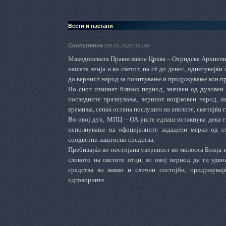
Вести и настани
Соопштение
(08.05.2020 16:04)
Македонската Православна Црква – Охридска Архиеписк
нашата земја и во светот, па сѐ до денес, однесувајќ
до верниот народ за почитување и придржување кон пр
Во сиот изминат близок период, значаен од духовен 
последните празнувања, верниот воцрковен народ, и
времиња, сепак остана послушен на апелите, сметајќи 
Во овој дух, МПЦ
–
ОА уште еднаш истакнува дека ги
исполнување на официјалните зададени мерки од ст
соодветни заштитни средства.
Пребивајќи во постојана увереност во милоста Божја 
словото на светите отци, во овој период да ги удв
средства во вакви и слични состојби, придржува
одговорните.