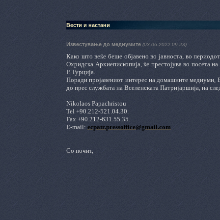
Вести и настани
Известување до медиумите
(03.06.2022 09:23)
Како што веќе беше објавено во јавноста, во периодот
Охридска Архиепископија, ќе престојува во посета н
Р. Турција.
Поради пројавениот интерес на домашните медиуми, Ве
до прес службата на Вселенската Патријаршија, на сле
Nikolaos Papachristou
Tel +90.212-521.04.30.
Fax +90.212-631.55.35.
E-mail:
ecpatr.pressoffice@gmail.com
Со почит,