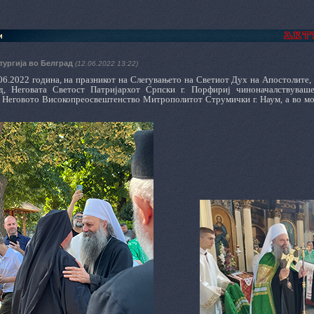
и
тургија во Белград
(12.06.2022 13:22)
06.2022 година, на празникот на Слегувањето на Светиот Дух на Апостолите, 
ад, Неговата Светост Патријархот Српски г. Порфириј чиноначалствува
 Неговото Високопреосвештенство Митрополитот Струмички г. Наум, а во мо