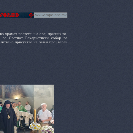
во храмот посветен на овој празник во
ше со Светиот Евхаристиски собор во
литвено присуство на голем број верен