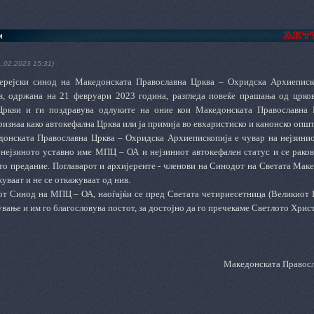
и
1.02.2023 15:31)
ерејски синод на Македонската Православна Црква – Охридска Архиеписко
в, одржана на 21 февруари 2023 година, разгледа повеќе прашања од црк
Цркви и ги поздравува одлуките на оние кои Македонската Православна
ризнаа како автокефална Црква или ја примија во евхаристиско и канонско опш
онската Православна Црква – Охридска Архиепископија е чувар на нејзинио
 нејзиното уставно име МПЦ – ОА и нејзиниот автокефален статус и се раков
то предание. Поглаварот и архијереите - членови на Синодот на Светата Мак
жуваат и не се откажуваат од нив.
т Синод на МПЦ – ОА, наоѓајќи се пред Светата четириесетница (Великиот П
вање и им го благословува постот, за достојно да го пречекаме Светлото Хрис
Македонската Правосл