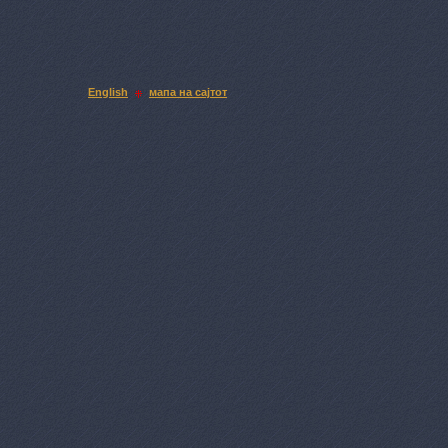
English
мапа на сајтот