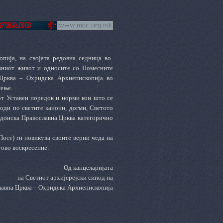
пија, на својата редовна седница во
овниот живот и односите со Помесните
 Црква – Охридска Архиепископија во
тење.
т Уставен поредок и норми кои што се
оди по светите канони, догми, Светото
едонска Православна Црква категорично
ост) ги повикува своите верни чеда на
тово воскресение.
Од канцеларијата
на Светиот архијерејски синод на
авна Црква – Охридска Архиепископија