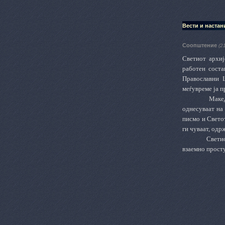
Вести и настан
Соопштение
(2
Светиот архиј
работен соста
Православни 
меѓувреме ја п
Макед
однесуваат на
писмо и Свето
ги чуваат, одр
Светио
взаемно просту