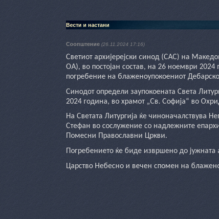
Вести и настани
Соопштение
(26.11.2024 17:16)
Светиот архијерејски синод (САС) на Макед
ОА), во постојан состав, на 26 ноември 202
погребение на блаженоупокоениот Дебарско
Синодот определи заупокоената Света Литур
2024 година, во храмот „Св. Софија“ во Охрид
На Светата Литургија ќе чиноначалствува Не
Стефан во сослужение со надлежните епархи
Помесни Православни Цркви.
Погребението ќе биде извршено до јужната 
Царство Небесно и вечен спомен на блажен