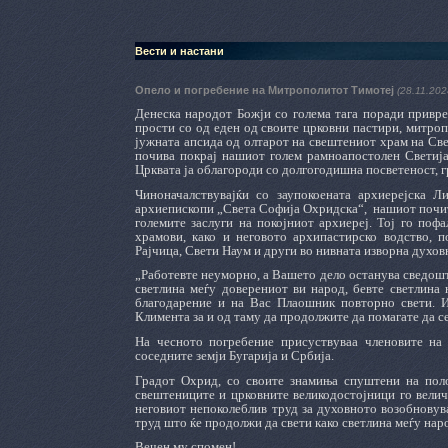
Вести и настани
Опело и погребение на Митрополитот Тимотеј
(28.11.202
Денеска народот Божји со голема тага поради привре
прости со од еден од своите црковни пастири, митро
јужната апсида од олтарот на свештениот храм на Св
почива покрај нашиот голем рамноапостолен Светија
Црквата ја облагороди со долгогодишна посветеност, г
Чиноначалствувајќи со заупокоената архиерејска Л
архиепископи „Света Софија Охридска“,
нашиот почит
големите заслуги на покојниот архиереј. Тој го по
храмови, како и неговото архипастирско водство, п
Рајчица, Свети Наум и други во нивната изворна духов
„Работевте неуморно, а Вашето дело останува сведошт
светлина меѓу доверениот ви народ, бевте светлина 
благодарение и на Вас Плаошник повторно свети. И
Климента за и од таму да продолжите да помагате да 
На чесното погребение присуствуваа членовите на
соседните земји Бугарија и Србија.
Градот Охрид, со своите знамиња спуштени на полов
свештениците и црковните великодостојници го вели
неговиот непоколеблив труд за духовното возобновув
труд што ќе продолжи да свети како светлина меѓу нар
Вечен му спомен!