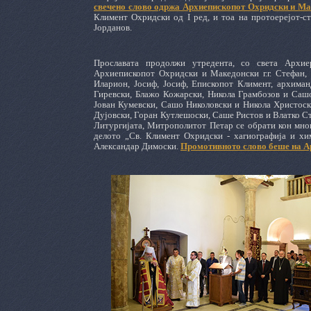
свечено слово одржа Архиепископот Охридски и Мак
Климент Охридски од I ред, и тоа на протоерејот-с
Јорданов.
Прославата продолжи утредента, со света Архиер
Архиепископот Охридски и Македонски г.г. Стефан, 
Иларион, Јосиф, Јосиф, Епископот Климент, архиман
Гиревски, Блажо Кожарски, Никола Грамбозов и Сашо
Јован Кумевски, Сашо Николовски и Никола Христоск
Дујовски, Горан Кутлешоски, Саше Ристов и Влатко С
Литургијата, Митрополитот Петар се обрати кон мно
делото „Св. Климент Охридски - хагиографија и хи
Александар Димоски.
Промотивното слово беше на Ар