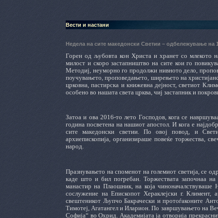
Вести и настани
Недела на сите македонски Светии – одбележување на 
Горен од љубовта кон Христа и хранет со млекото н
милост и скоро застапништво на сите кои го повикув
Методиј, неуморно го продолжи нивното дело, пропов
поучувањето, проповедањето, ширењето на христијанс
црковна, пастирска и книжевна дејност, светиот Клим
особено во нашата света црква, чиј застапник и покров
Затоа и ова 2016-то лето Господов, кога се навршув
година посветена на нашиот апостол. И кога е најдобр
сите македонски светии. По овој повод, и Свет
архиепископија, организираше повеќе торжества, све
народ.
Празнувањето на споменот на големиот светија, се од
каде што и бил погребан. Торжествата започнаа на 
манастир на Плаошник, на која чиноначалствуваше Н
сослужение на Епископот Хераклејски г. Климент, 
свештеникот Љупчо Бакрачески и протоѓаконите Ант
Тимотеј, Агатангел и Иларион. По завршувањето на Ве
Софија“ во Охрид. Академијата ја отворија прекрасни