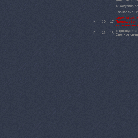
маченик Ста
13 седмица по
Евангелие: Ма
Светиот мач
Н
30
17
Преподобен 
иконописец 
+
Преподобен
П
31
18
Светиот све