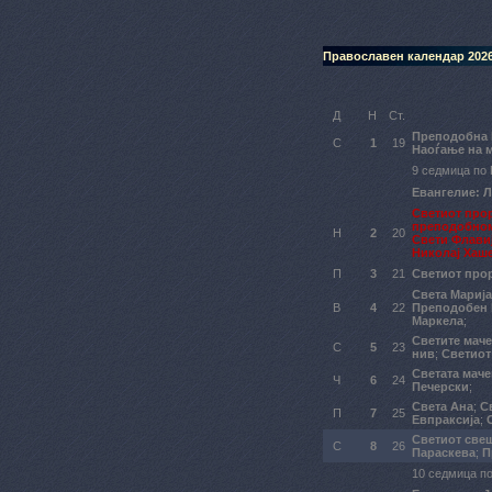
Православен календар 202
Д
Н
Ст.
Преподобна
С
1
19
Наоѓање на 
9 седмица по 
Евангелие: Л
Светиот про
преподобно
Н
2
20
Свети Флавиј
Николај Хаш
П
3
21
Светиот про
Света Мариј
В
4
22
Преподобен 
Маркела
;
Светите мач
С
5
23
нив
;
Светиот
Светата мач
Ч
6
24
Печерски
;
Света Ана
;
С
П
7
25
Евпраксија
;
Светиот све
С
8
26
Параскева
;
П
10 седмица по