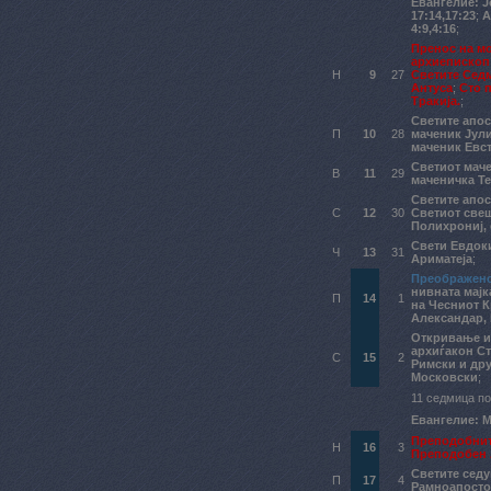
Евангелие: Јо
17:14,17:23
;
А
4:9,4:16
;
Пренос на м
архиепископ
Н
9
27
Светите Сед
Антуса
;
Сто 
Тракија.
;
Светите апо
П
10
28
маченик Јули
маченик Евст
Светиот мач
В
11
29
маченичка Те
Светите апос
С
12
30
Светиот све
Полихрониј,
Свети Евдок
Ч
13
31
Ариматеја
;
Преображенс
нивната мајк
П
14
1
на Чесниот К
Александар, 
Откривање и
архиѓакон С
С
15
2
Римски и дру
Московски
;
11 седмица по
Евангелие: Ма
Преподобните
Н
16
3
Преподобен 
Светите сед
П
17
4
Рамноапост