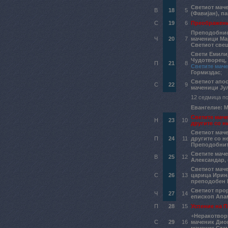
Светиот маче
В
18
5
(Фавијан), п
С
19
6
Преображени
Преподобнио
Ч
20
7
маченици Ма
Светиот све
Свети Емили
Чудотворец,
П
21
8
Светите мач
Гормиздас
;
Светиот апос
С
22
9
маченици Јул
12 седмица по
Евангелие: Ма
Светите маче
Н
23
10
другите со н
Светиот мач
П
24
11
другите со н
Преподобнит
Светите маче
В
25
12
Александар,
Светиот мач
С
26
13
царица Ирин
преподобен
Светиот прор
Ч
27
14
епископ Апа
П
28
15
Успение на 
+
Неракотворн
С
29
16
маченик Ди